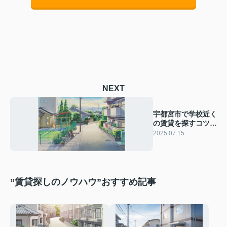
NEXT
宇都宮市で学校近く
の賃貸を探すコツ
は？家族向け物件の
2025.07.15
選び方も紹介
”賃貸探しのノウハウ”おすすめ記事