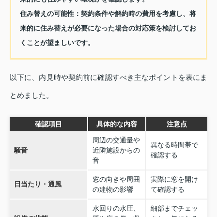
住み替えの可能性：
契約条件や解約時の費用を考慮し、将
来的に住み替えが必要になった場合の対応策を検討してお
くことが望ましいです。
以下に、内見時や契約前に確認すべき主なポイントを表にま
とめました。
確認項目
具体的な内容
注意点
周辺の交通量や
異なる時間帯で
騒音
近隣施設からの
確認する
音
窓の向きや周囲
実際に窓を開け
日当たり・通風
の建物の影響
て確認する
水回りの水圧、
細部までチェッ