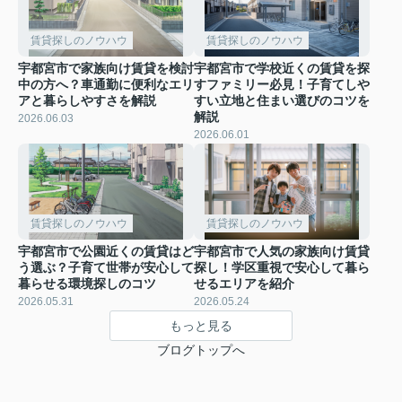
賃貸探しのノウハウ
賃貸探しのノウハウ
宇都宮市で家族向け賃貸を検討
宇都宮市で学校近くの賃貸を探
中の方へ？車通勤に便利なエリ
すファミリー必見！子育てしや
アと暮らしやすさを解説
すい立地と住まい選びのコツを
解説
2026.06.03
2026.06.01
賃貸探しのノウハウ
賃貸探しのノウハウ
宇都宮市で公園近くの賃貸はど
宇都宮市で人気の家族向け賃貸
う選ぶ？子育て世帯が安心して
探し！学区重視で安心して暮ら
暮らせる環境探しのコツ
せるエリアを紹介
2026.05.31
2026.05.24
もっと見る
ブログトップへ