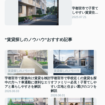
宇都宮市で子育て
しやすい賃貸住宅
とは？選び方や支
2025.07.21
援制度も解説
”賃貸探しのノウハウ”おすすめ記事
賃貸探しのノウハウ
賃貸探しのノウハウ
宇都宮市で家族向け賃貸を検討
宇都宮市で学校近くの賃貸を探
中の方へ？車通勤に便利なエリ
すファミリー必見！子育てしや
アと暮らしやすさを解説
すい立地と住まい選びのコツを
解説
2026.06.03
2026.06.01