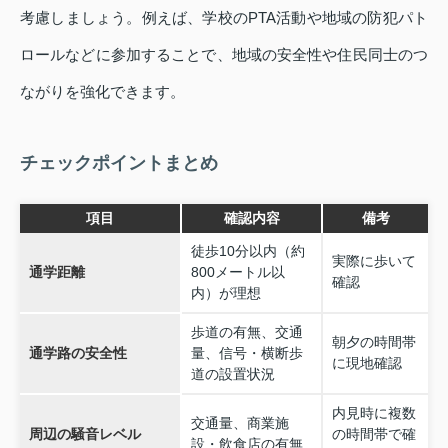
考慮しましょう。例えば、学校のPTA活動や地域の防犯パト
ロールなどに参加することで、地域の安全性や住民同士のつ
ながりを強化できます。
チェックポイントまとめ
項目
確認内容
備考
徒歩10分以内（約
実際に歩いて
通学距離
800メートル以
確認
内）が理想
歩道の有無、交通
朝夕の時間帯
通学路の安全性
量、信号・横断歩
に現地確認
道の設置状況
内見時に複数
交通量、商業施
周辺の騒音レベル
の時間帯で確
設・飲食店の有無