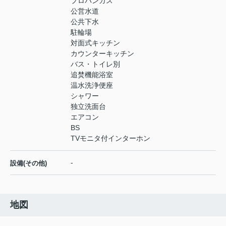
プロパンガス
公営水道
公共下水
駐輪場
対面式キッチン
カウンターキッチン
バス・トイレ別
追焚機能浴室
温水洗浄便座
シャワー
独立洗面台
エアコン
BS
TVモニタ付インターホン
-
設備(その他)
地図