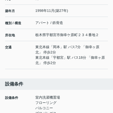
1998年11月(築27年)
築年月
アパート / 鉄骨造
種別 / 構造
栃木県
宇都宮市
御幸ケ原町
２３４番地２
所在地
東北本線
「
岡本
」駅 バス7分 「御幸ヶ原
交通
北」 停歩2分
東北本線
「
宇都宮
」駅 バス18分 「御幸ヶ原
北」 停歩2分
設備条件
室内洗濯機置場
設備条件
フローリング
バルコニー