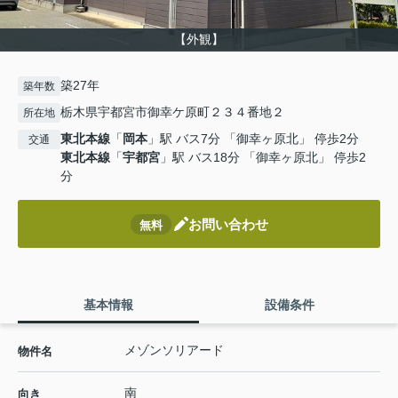
【外観】
築27年
築年数
栃木県宇都宮市御幸ケ原町２３４番地２
所在地
東北本線
「
岡本
」駅 バス7分 「御幸ヶ原北」 停歩2分
交通
東北本線
「
宇都宮
」駅 バス18分 「御幸ヶ原北」 停歩2
分
お問い合わせ
無料
基本情報
設備条件
メゾンソリアード
物件名
南
向き