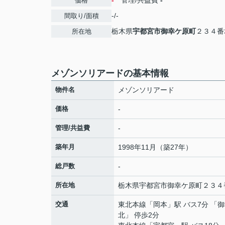
-
管理/共益費
-
価格
-/-
間取り/面積
栃木県
宇都宮市
御幸ケ原町
２３４番
所在地
メゾンソリアードの基本情報
物件名
メゾンソリアード
価格
-
管理/共益費
-
築年月
1998年11月（築27年）
総戸数
-
所在地
栃木県
宇都宮市
御幸ケ原町
２３４
交通
東北本線
「
岡本
」駅 バス7分 「
北」 停歩2分