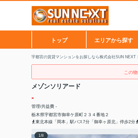
トップ
エリアから探す
宇都宮の賃貸マンションをお探しなら株式会社SUN NEXT
この物
メゾンソリアード
-
管理/共益費 -
栃木県
宇都宮市
御幸ケ原町
２３４番地２
東北本線「岡本」駅バス7分「御幸ヶ原北」停歩2分
1
/
8