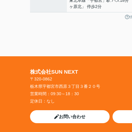
東北本線
「
宇都宮
」駅 バス18分
ヶ原北」 停歩2分
株式会社SUN NEXT
〒320-0862
栃木県宇都宮市西原３丁目３番２０号
営業時間：
09:30～18：30
定休日：
なし
お問い合わせ