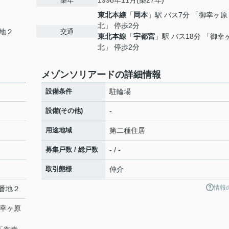
1998年11月(築27年)
築年
東北本線
「
岡本
」駅 バス7分 「御幸ヶ原
北」 停歩2分
交通
地２
東北本線
「
宇都宮
」駅 バス18分 「御幸
北」 停歩2分
メゾンソリアードの詳細情報
設備条件
駐輪場
設備(その他)
-
用途地域
第二種住居
募集戸数 / 総戸数
- / -
取引態様
仲介
情報
番地２
御幸ヶ原