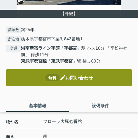
【外観】
築25年
築年数
栃木県宇都宮市下栗町843番地1
所在地
湘南新宿ライン宇須
「
宇都宮
」駅 バス16分 「平松神社
交通
前」 停歩11分
東武宇都宮線
「
東武宇都宮
」駅 徒歩60分
お問い合わせ
無料
基本情報
設備条件
フローラ大塚壱番館
物件名
南
向き