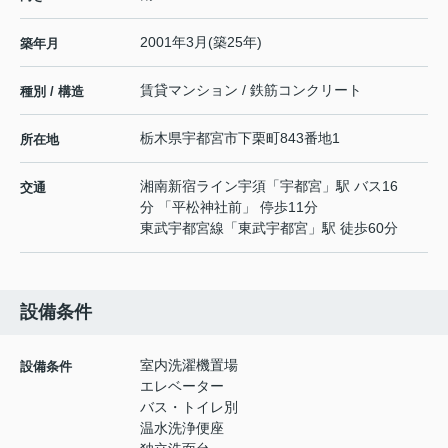
2001年3月(築25年)
築年月
賃貸マンション / 鉄筋コンクリート
種別 / 構造
栃木県
宇都宮市
下栗町
843番地1
所在地
湘南新宿ライン宇須
「
宇都宮
」駅 バス16
交通
分 「平松神社前」 停歩11分
東武宇都宮線
「
東武宇都宮
」駅 徒歩60分
設備条件
室内洗濯機置場
設備条件
エレベーター
バス・トイレ別
温水洗浄便座