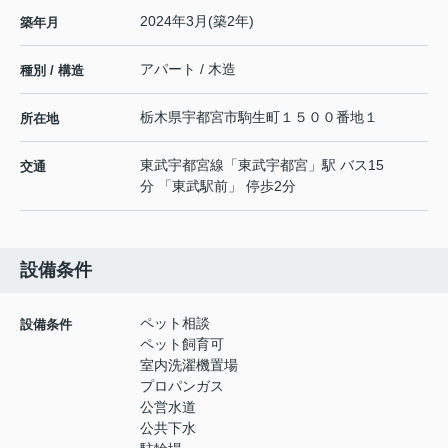
2024年3月(築2年)
築年月
アパート / 木造
種別 / 構造
栃木県
宇都宮市
駒生町
１５００番地１
所在地
東武宇都宮線
「
東武宇都宮
」駅 バス15
交通
分 「東武駅前」 停歩2分
設備条件
ペット相談
設備条件
ペット飼育可
室内洗濯機置場
プロパンガス
公営水道
公共下水