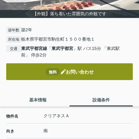
【外観】落ち着いた雰囲気の外観です
築2年
築年数
栃木県宇都宮市駒生町１５００番地１
所在地
東武宇都宮線
「
東武宇都宮
」駅 バス15分 「東武駅
交通
前」 停歩2分
お問い合わせ
無料
基本情報
設備条件
クリアネスＡ
物件名
南
向き