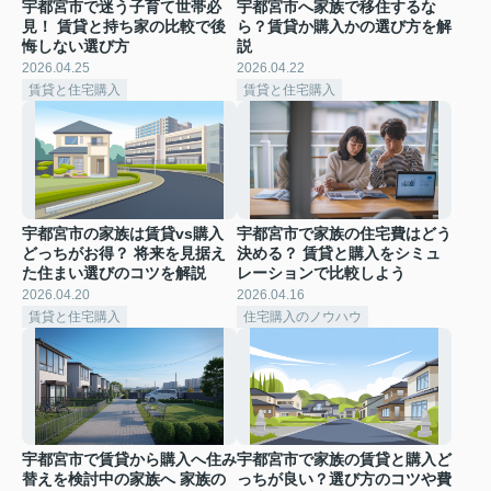
宇都宮市で迷う子育て世帯必
宇都宮市へ家族で移住するな
見！ 賃貸と持ち家の比較で後
ら？賃貸か購入かの選び方を解
悔しない選び方
説
2026.04.25
2026.04.22
賃貸と住宅購入
賃貸と住宅購入
宇都宮市の家族は賃貸vs購入
宇都宮市で家族の住宅費はどう
どっちがお得？ 将来を見据え
決める？ 賃貸と購入をシミュ
た住まい選びのコツを解説
レーションで比較しよう
2026.04.20
2026.04.16
賃貸と住宅購入
住宅購入のノウハウ
宇都宮市で賃貸から購入へ住み
宇都宮市で家族の賃貸と購入ど
替えを検討中の家族へ 家族の
っちが良い？選び方のコツや費