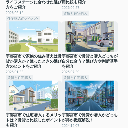
ライフステージに合わせた選び
用比較も紹介
方をご紹介
2026.02.27
2026.03.12
賃貸と住宅購入
住宅購入のノウハウ
宇都宮市で家族の住み替えは賃
宇都宮市で賃貸と購入どっちが
貸か購入か？迷ったときの選び
自分に合う？選び方や判断基準
方のヒントをご紹介
を紹介
2026.01.22
2025.07.29
賃貸と住宅購入
賃貸と住宅購入
宇都宮市で住宅購入するメリッ
宇都宮市で賃貸か購入かどっち
トは？賃貸と比較したポイント
が得か徹底解説！
も紹介
2024.12.07