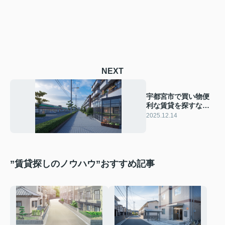
NEXT
宇都宮市で買い物便
利な賃貸を探すな
ら？ファミリー向け
2025.12.14
物件のポイントも紹
介
”賃貸探しのノウハウ”おすすめ記事