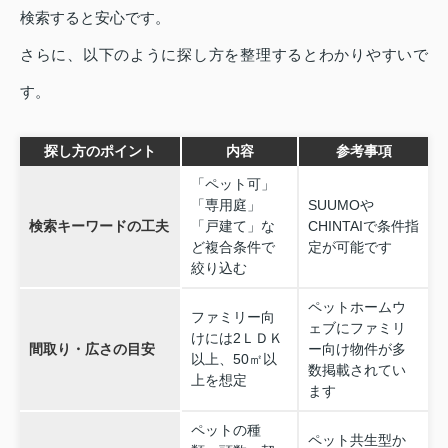
検索すると安心です。
さらに、以下のように探し方を整理するとわかりやすいで
す。
探し方のポイント
内容
参考事項
「ペット可」
「専用庭」
SUUMOや
検索キーワードの工夫
「戸建て」な
CHINTAIで条件指
ど複合条件で
定が可能です
絞り込む
ペットホームウ
ファミリー向
ェブにファミリ
けには2ＬＤＫ
間取り・広さの目安
ー向け物件が多
以上、50㎡以
数掲載されてい
上を想定
ます
ペットの種
ペット共生型か