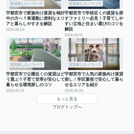
賃貸探しのノウハウ
賃貸探しのノウハウ
宇都宮市で家族向け賃貸を検討
宇都宮市で学校近くの賃貸を探
中の方へ？車通勤に便利なエリ
すファミリー必見！子育てしや
アと暮らしやすさを解説
すい立地と住まい選びのコツを
解説
2026.06.03
2026.06.01
賃貸探しのノウハウ
賃貸探しのノウハウ
宇都宮市で公園近くの賃貸はど
宇都宮市で人気の家族向け賃貸
う選ぶ？子育て世帯が安心して
探し！学区重視で安心して暮ら
暮らせる環境探しのコツ
せるエリアを紹介
2026.05.31
2026.05.24
もっと見る
ブログトップへ