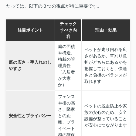
たっては、以下の３つの視点が特に重要です。
チェック
注目ポイント
すべき内
理由・効果
容
庭の面積
ペットが走り回れる広
や構造、
さがあるか、草刈り負
植栽の管
庭の広さ・手入れのし
担がどちらにあるかを
理責任
やすさ
把握しておくと、快適
（入居者
さと負担のバランスが
か大家
取れます
か）
フェンス
や柵の高
ペットの脱走防止や家
さ、隣家
族の安心のため、安全
安全性とプライバシー
との距
設備が整っていること
離、プラ
が安心につながります
イベート
感の確保