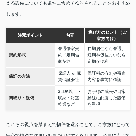
える設備についても条件に含めて検討されることをおすすめ
します。
選び方のヒント（ご
注意ポイント
内容
家族向け）
普通借家契
長期居住なら普通、
契約形式
約／定期借
短期や仮住まいなら
家契約
定期が便利
保証人 or 家
保証料の有無や審査
保証の方法
賃保証会社
内容を事前に確認
3LDK以上・
お子様の成長や日常
間取り・設備
収納・浴室
動線に配慮した設備
乾燥など
を重視
これらの視点を踏まえて物件を選ぶことで、ご家族にとって
安心で快適な住まいを見つけやすくなります。必要に応じて