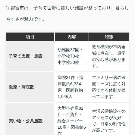
宇都宮市は、子育て世帯に嬉しい施設が整っており、暮らし
やすさが魅力です。
項目
内容
特徴
教育機関が市内全
幼稚園37園・
域に点在し、通学
子育て支援・施設
小学校70校・
の安心感がありま
中学校30校
す。
病院31件・病
ファミリー層の医
床数約6,334
療ニーズに広く対
医療・病院数
床・医師数約
応できる体制が整
1,046人
っています。
大型小売店82
生活必需施設への
店・百貨店・
アクセスが良好
買い物・公共施設
総合スーパー
で、日常の利便性
10店・図書館6
が高いです。
館