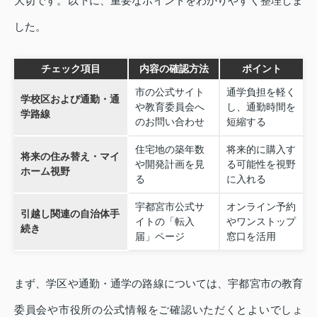
大切です。以下に、重要なポイントをわかりやすく整理しま
した。
チェック項目
内容の確認方法
ポイント
市の公式サイト
通学負担を軽く
学校区および通勤・通
や教育委員会へ
し、通勤時間を
学路線
のお問い合わせ
短縮する
住宅地の築年数
将来的に購入す
将来の住み替え・マイ
や開発計画を見
る可能性を視野
ホーム視野
る
に入れる
宇都宮市公式サ
オンライン予約
引越し関連の自治体手
イトの「転入
やワンストップ
続き
届」ページ
窓口を活用
まず、学区や通勤・通学の路線については、宇都宮市の教育
委員会や市役所の公式情報をご確認いただくとよいでしょ