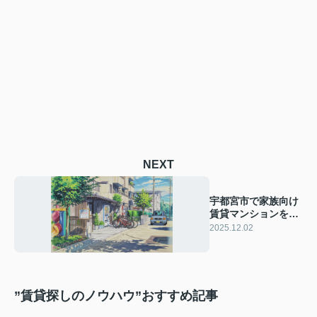
NEXT
宇都宮市で家族向け
賃貸マンションを探
すコツは？家賃相場
2025.12.02
や選び方も解説
”賃貸探しのノウハウ”おすすめ記事