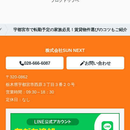
ブログトップへ
グ
宇都宮市で転勤予定の家族必見！賃貸物件選びのコツもご紹介
株式会社SUN NEXT
028-666-6087
お問い合わせ
〒320-0862
栃木県宇都宮市西原３丁目３番２０号
営業時間：
09:30～18：30
定休日：
なし