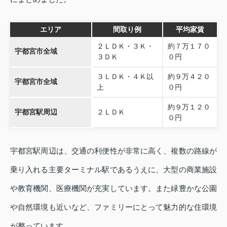
エリア
間取り例
平均家賃
２ＬＤＫ・３Ｋ・
約７万１７０
宇都宮市全域
３ＤＫ
０円
３ＬＤＫ・４Ｋ以
約９万４２０
宇都宮市全域
上
０円
約９万１２０
宇都宮駅周辺
２ＬＤＫ
０円
宇都宮駅周辺は、交通の利便性が非常に高く、複数の路線が
乗り入れる主要ターミナル駅であるうえに、大型の商業施設
や教育機関、医療機関が充実しています。また緑豊かな公園
や自然環境も近いなど、ファミリーにとって魅力的な住環境
が整っています。