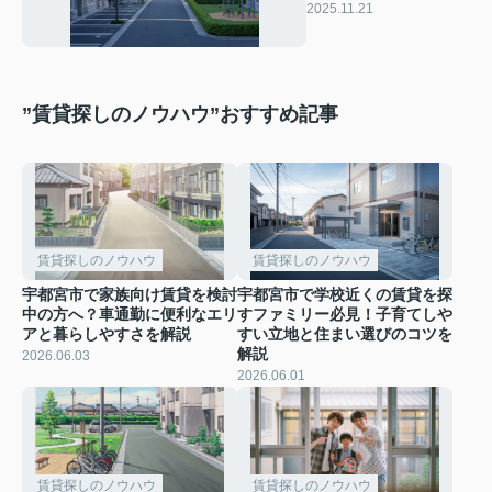
ら？選び方や暮らしや
2025.11.21
すさのポイントをご紹
介
”賃貸探しのノウハウ”おすすめ記事
賃貸探しのノウハウ
賃貸探しのノウハウ
宇都宮市で家族向け賃貸を検討
宇都宮市で学校近くの賃貸を探
中の方へ？車通勤に便利なエリ
すファミリー必見！子育てしや
アと暮らしやすさを解説
すい立地と住まい選びのコツを
解説
2026.06.03
2026.06.01
賃貸探しのノウハウ
賃貸探しのノウハウ