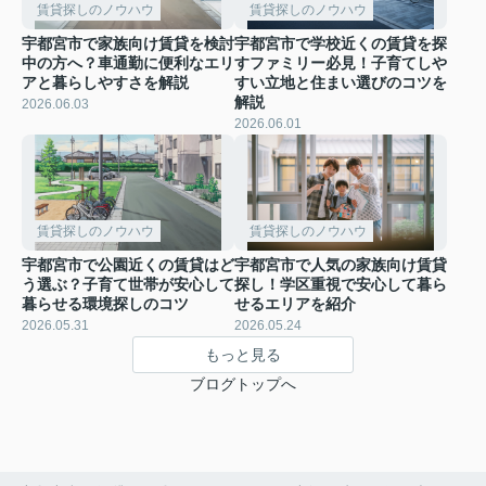
賃貸探しのノウハウ
賃貸探しのノウハウ
宇都宮市で家族向け賃貸を検討
宇都宮市で学校近くの賃貸を探
中の方へ？車通勤に便利なエリ
すファミリー必見！子育てしや
アと暮らしやすさを解説
すい立地と住まい選びのコツを
解説
2026.06.03
2026.06.01
賃貸探しのノウハウ
賃貸探しのノウハウ
宇都宮市で公園近くの賃貸はど
宇都宮市で人気の家族向け賃貸
う選ぶ？子育て世帯が安心して
探し！学区重視で安心して暮ら
暮らせる環境探しのコツ
せるエリアを紹介
2026.05.31
2026.05.24
もっと見る
ブログトップへ