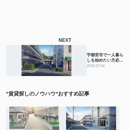
NEXT
宇都宮市で一人暮ら
しを始めたい方必
見！部屋探しの流れ
2025.07.04
や選び方も紹介
”賃貸探しのノウハウ”おすすめ記事