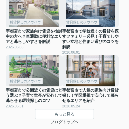
賃貸探しのノウハウ
賃貸探しのノウハウ
宇都宮市で家族向け賃貸を検討
宇都宮市で学校近くの賃貸を探
中の方へ？車通勤に便利なエリ
すファミリー必見！子育てしや
アと暮らしやすさを解説
すい立地と住まい選びのコツを
解説
2026.06.03
2026.06.01
賃貸探しのノウハウ
賃貸探しのノウハウ
宇都宮市で公園近くの賃貸はど
宇都宮市で人気の家族向け賃貸
う選ぶ？子育て世帯が安心して
探し！学区重視で安心して暮ら
暮らせる環境探しのコツ
せるエリアを紹介
2026.05.31
2026.05.24
もっと見る
ブログトップへ