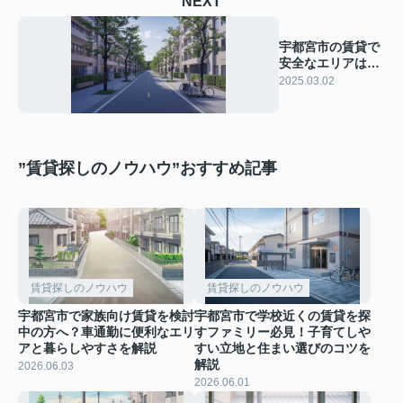
NEXT
宇都宮市の賃貸で
安全なエリアは？
一人暮らしの物件
2025.03.02
選びを解説
”賃貸探しのノウハウ”おすすめ記事
賃貸探しのノウハウ
賃貸探しのノウハウ
宇都宮市で家族向け賃貸を検討
宇都宮市で学校近くの賃貸を探
中の方へ？車通勤に便利なエリ
すファミリー必見！子育てしや
アと暮らしやすさを解説
すい立地と住まい選びのコツを
解説
2026.06.03
2026.06.01