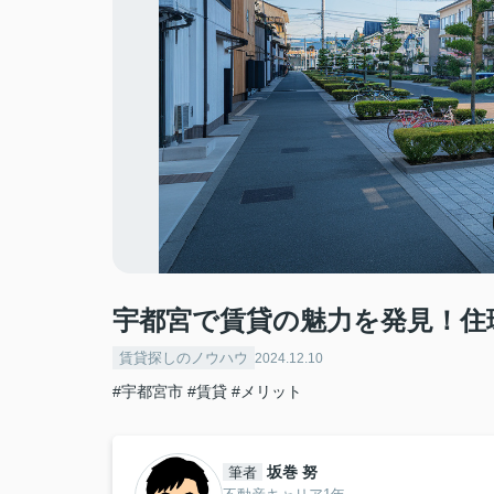
宇都宮で賃貸の魅力を発見！住
賃貸探しのノウハウ
2024.12.10
#宇都宮市
#賃貸
#メリット
坂巻 努
筆者