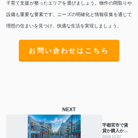
子育て支援が整ったエリアを選びましょう。物件の間取りや
設備も重要な要素です。ニーズの明確化と情報収集を通じて
理想の住まいを見つけ、快適な生活を実現しましょう。
お問い合わせはこちら
NEXT
宇都宮市で賃
貸か購入かど
っちが得か徹
2024.12.07