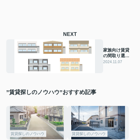
NEXT
家族向け賃貸
の間取り選
び！最適な選
2024.11.07
択法とは？
”賃貸探しのノウハウ”おすすめ記事
賃貸探しのノウハウ
賃貸探しのノウハウ