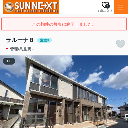
0
お気に入り
この物件の募集は終了しました。
ラルーナＢ
空室0
-
管理/共益費 -
1
/
8