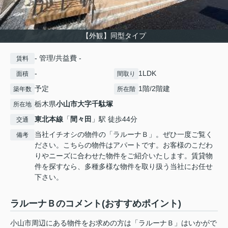
【外観】同型タイプ
- 管理/共益費 -
賃料
-
1LDK
面積
間取り
予定
1階/2階建
築年数
所在階
栃木県
小山市
大字千駄塚
所在地
東北本線
「
間々田
」駅 徒歩44分
交通
当社イチオシの物件の「ラルーナＢ」。ぜひ一度ご覧く
備考
ださい。こちらの物件はアパートです。お客様のこだわ
りやニーズに合わせた物件をご紹介いたします。賃貸物
件を探すなら、多種多様な物件を取り扱う当社にお任せ
下さい。
ラルーナＢのコメント(おすすめポイント)
小山市周辺にある物件をお求めの方は「ラルーナＢ」はいかがで