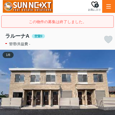
0
お気に入り
この物件の募集は終了しました。
ラルーナA
空室0
-
管理/共益費 -
1
/
8