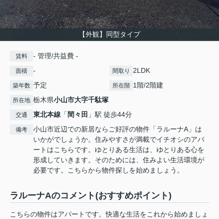
【外観】同型タイプ
- 管理/共益費 -
賃料
-
2LDK
面積
間取り
予定
1階/2階建
築年数
所在階
栃木県
小山市
大字千駄塚
所在地
東北本線
「
間々田
」駅 徒歩44分
交通
小山市近辺での新居ならご好評の物件「ラルーナA」は
備考
いかがでしょうか。住みやすさが満載でイチオシのアパ
ートはこちらです。ゆとりある生活は、ゆとりある心を
形成していきます。そのためには、住みよい生活環境が
必要です。こちらから物件探しを始めましょう。
ラルーナAのコメント(おすすめポイント)
こちらの物件はアパートです。快適な生活をこれから始めましょ