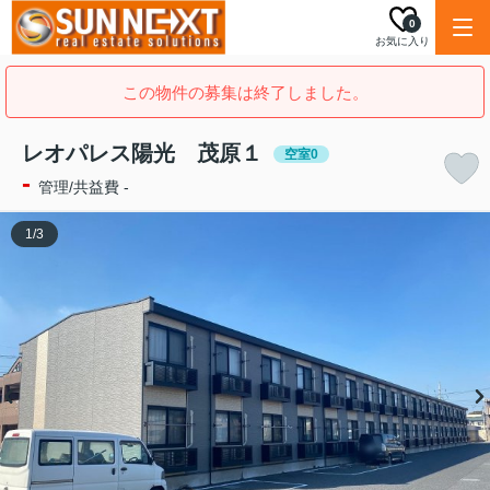
0
お気に入り
この物件の募集は終了しました。
レオパレス陽光 茂原１
空室0
-
管理/共益費 -
1
/
3