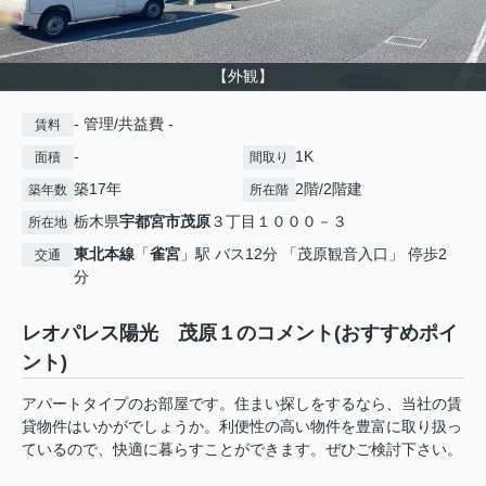
【外観】
- 管理/共益費 -
賃料
-
1K
面積
間取り
築17年
2階/2階建
築年数
所在階
栃木県
宇都宮市
茂原
３丁目１０００－３
所在地
東北本線
「
雀宮
」駅 バス12分 「茂原観音入口」 停歩2
交通
分
レオパレス陽光 茂原１のコメント(おすすめポイ
ント)
アパートタイプのお部屋です。住まい探しをするなら、当社の賃
貸物件はいかがでしょうか。利便性の高い物件を豊富に取り扱っ
ているので、快適に暮らすことができます。ぜひご検討下さい。