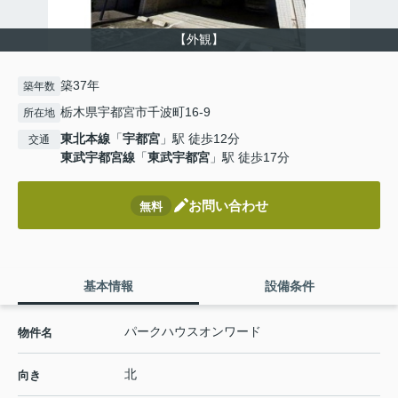
【外観】
築37年
築年数
栃木県宇都宮市千波町16-9
所在地
東北本線
「
宇都宮
」駅 徒歩12分
交通
東武宇都宮線
「
東武宇都宮
」駅 徒歩17分
お問い合わせ
無料
基本情報
設備条件
パークハウスオンワード
物件名
北
向き