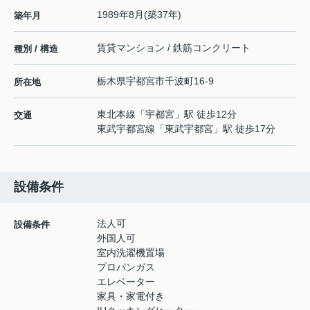
1989年8月(築37年)
築年月
賃貸マンション / 鉄筋コンクリート
種別 / 構造
栃木県
宇都宮市
千波町
16-9
所在地
東北本線
「
宇都宮
」駅 徒歩12分
交通
東武宇都宮線
「
東武宇都宮
」駅 徒歩17分
設備条件
法人可
設備条件
外国人可
室内洗濯機置場
プロパンガス
エレベーター
家具・家電付き