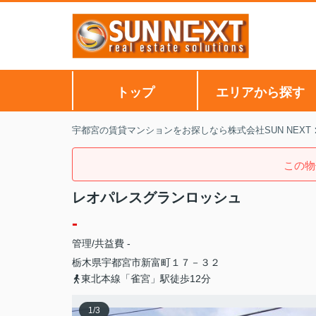
トップ
エリアから探す
宇都宮の賃貸マンションをお探しなら株式会社SUN NEXT
この物
レオパレスグランロッシュ
-
管理/共益費 -
栃木県
宇都宮市
新富町
１７－３２
東北本線「雀宮」駅徒歩12分
1
/
3