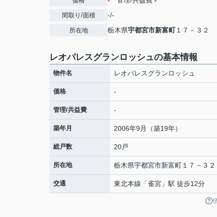
-
管理/共益費
-
価格
-/-
間取り/面積
栃木県
宇都宮市
新富町
１７－３２
所在地
レオパレスグランロッシュの基本情報
物件名
レオパレスグランロッシュ
価格
-
管理/共益費
-
築年月
2006年9月（築19年）
総戸数
20戸
所在地
栃木県
宇都宮市
新富町
１７－３２
交通
東北本線
「
雀宮
」駅 徒歩12分