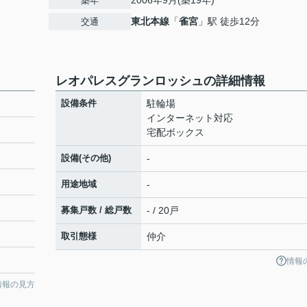
2006年9月(築19年)
築年
東北本線
「
雀宮
」駅 徒歩12分
交通
レオパレスグランロッシュの詳細情報
設備条件
駐輪場
インターネット対応
宅配ボックス
設備(その他)
-
用途地域
-
募集戸数 / 総戸数
- / 20戸
取引態様
仲介
情報
情報の見方