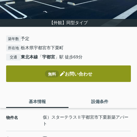
【外観】同型タイプ
予定
築年数
栃木県宇都宮市下栗町
所在地
東北本線
「
宇都宮
」駅 徒歩69分
交通
お問い合わせ
無料
基本情報
設備条件
仮）スターテラスⅡ宇都宮市下栗新築アパー
物件名
ト