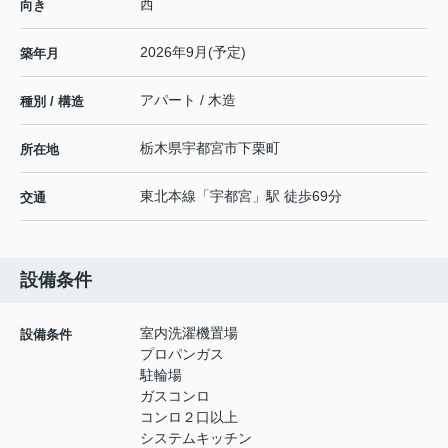
西
向き
2026年9月(予定)
築年月
アパート / 木造
種別 / 構造
栃木県
宇都宮市
下栗町
所在地
東北本線
「
宇都宮
」駅 徒歩69分
交通
設備条件
室内洗濯機置場
設備条件
プロパンガス
駐輪場
ガスコンロ
コンロ２口以上
システムキッチン