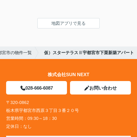
地図アプリで見る
都宮市の物件一覧
仮）スターテラスⅡ宇都宮市下栗新築アパート
株式会社SUN NEXT
028-666-6087
お問い合わせ
〒320-0862
栃木県宇都宮市西原３丁目３番２０号
営業時間：
09:30～18：30
定休日：
なし